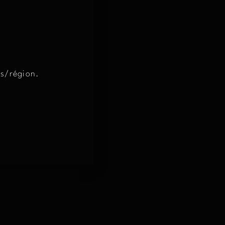
ME D’ALCOOL
ys/région.