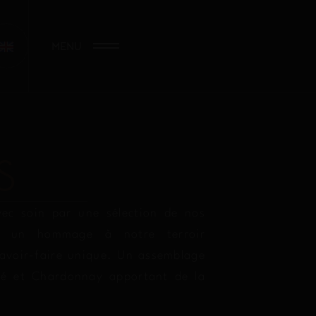
MENU
S
vec soin par une sélection de nos
st un hommage à notre terroir
savoir-faire unique. Un assemblage
té et Chardonnay apportant de la