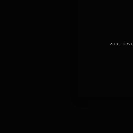
+
A
REPOS EN 
vous deve