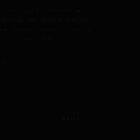
ntes de cire d’abeille et de vanille
 bouche, des saveurs briochées
gue. Une véritable harmonie entre
 Laissez-vous séduire par cette
IS
CHAMPENO
ISE
6 x 75 cl